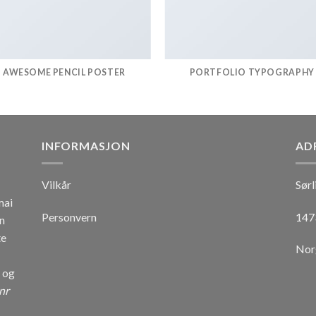
AWESOME PENCIL POSTER
PORTFOLIO TYPOGRAPHY
INFORMASJON
AD
Vilkår
Sørl
mai
Personvern
147
n
te
Nor
r og
nr