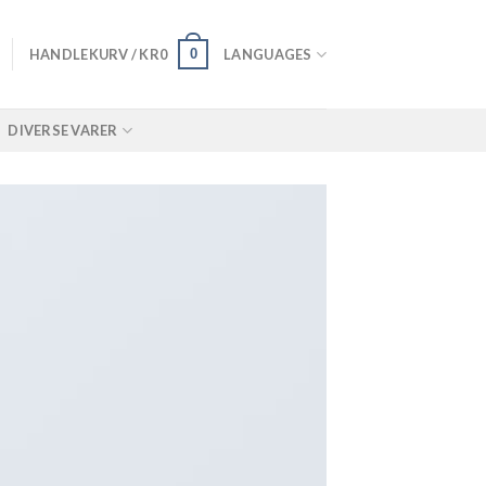
0
HANDLEKURV /
KR
0
LANGUAGES
DIVERSE VARER