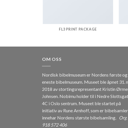
AZINE
FL3 PRINT PACKAGE
OM OSS
Nordisk bibelmuseum er Nordens første og
eneste bibelmuseum. Museet ble åpnet 31. 
2018 av stortingsrepresentant Kristin Ørme
Johnsen. Nobimu holder til i Nedre Slottsga
4C i Oslo sentrum. Museet ble startet på
initiativ av Rune Arnhoff, som er bibelsamle
innehar Nordens største bibelsamling.
Org 
918 572 406