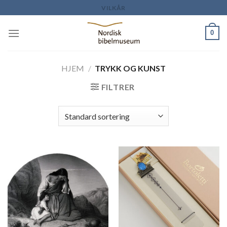
Skip
VILKÅR
to
content
0
HJEM
/
TRYKK OG KUNST
FILTRER