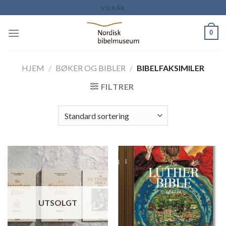
Skip
VILKÅR
to
content
0
HJEM
/
BØKER OG BIBLER
/
BIBELFAKSIMILER
FILTRER
UTSOLGT