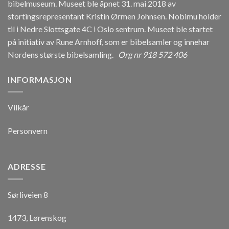
bibelmuseum. Museet ble åpnet 31. mai 2018 av
stortingsrepresentant Kristin Ørmen Johnsen. Nobimu holder
til i Nedre Slottsgate 4C i Oslo sentrum. Museet ble startet
på initiativ av Rune Arnhoff, som er bibelsamler og innehar
Nordens største bibelsamling.
Org nr 918 572 406
INFORMASJON
Vilkår
Personvern
ADRESSE
Sørliveien 8
1473, Lørenskog