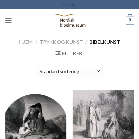
Skip
VILKÅR
to
content
0
HJEM
/
TRYKK OG KUNST
/
BIBELKUNST
FILTRER