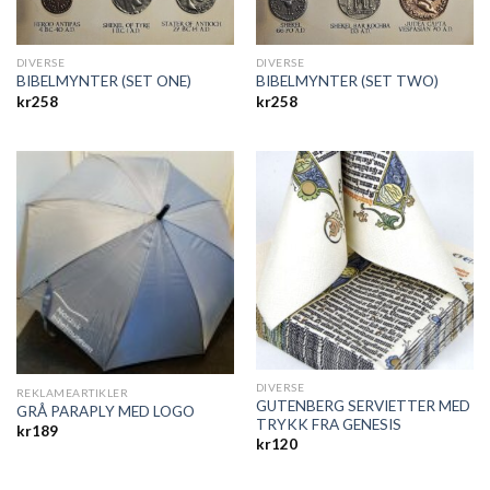
DIVERSE
DIVERSE
BIBELMYNTER (SET ONE)
BIBELMYNTER (SET TWO)
kr
258
kr
258
DIVERSE
REKLAMEARTIKLER
GUTENBERG SERVIETTER MED
GRÅ PARAPLY MED LOGO
TRYKK FRA GENESIS
kr
189
kr
120