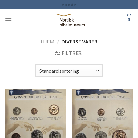
Skip
VILKÅR
to
content
0
HJEM
/
DIVERSE VARER
FILTRER