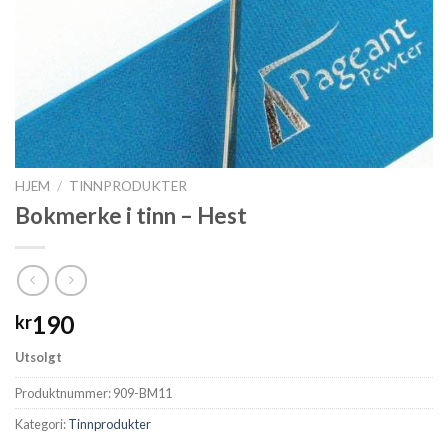
HJEM
/
TINNPRODUKTER
Bokmerke i tinn – Hest
190
kr
Utsolgt
Produktnummer:
909-BM11
Kategori:
Tinnprodukter