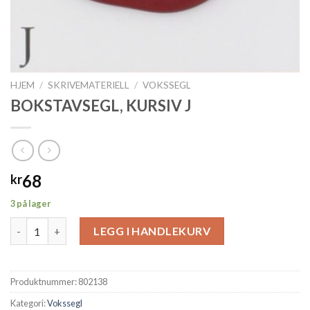
HJEM
/
SKRIVEMATERIELL
/
VOKSSEGL
BOKSTAVSEGL, KURSIV J
68
kr
3 på lager
BOKSTAVSEGL, KURSIV J antall
LEGG I HANDLEKURV
Produktnummer:
802138
Kategori:
Vokssegl