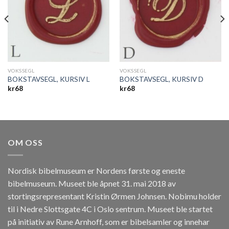
VOKSSEGL
VOKSSEGL
BOKSTAVSEGL, KURSIV L
BOKSTAVSEGL, KURSIV D
kr
68
kr
68
OM OSS
Nordisk bibelmuseum er Nordens første og eneste
bibelmuseum. Museet ble åpnet 31. mai 2018 av
stortingsrepresentant Kristin Ørmen Johnsen. Nobimu holder
til i Nedre Slottsgate 4C i Oslo sentrum. Museet ble startet
på initiativ av Rune Arnhoff, som er bibelsamler og innehar