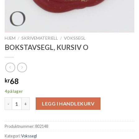
HJEM
/
SKRIVEMATERIELL
/
VOKSSEGL
BOKSTAVSEGL, KURSIV O
68
kr
4 på lager
BOKSTAVSEGL, KURSIV O antall
LEGG I HANDLEKURV
Produktnummer:
802148
Kategori:
Vokssegl