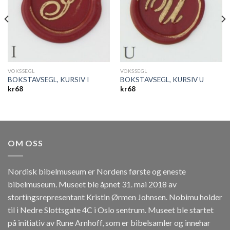
VOKSSEGL
VOKSSEGL
BOKSTAVSEGL, KURSIV I
BOKSTAVSEGL, KURSIV U
kr
68
kr
68
OM OSS
Nordisk bibelmuseum er Nordens første og eneste
bibelmuseum. Museet ble åpnet 31. mai 2018 av
stortingsrepresentant Kristin Ørmen Johnsen. Nobimu holder
til i Nedre Slottsgate 4C i Oslo sentrum. Museet ble startet
på initiativ av Rune Arnhoff, som er bibelsamler og innehar