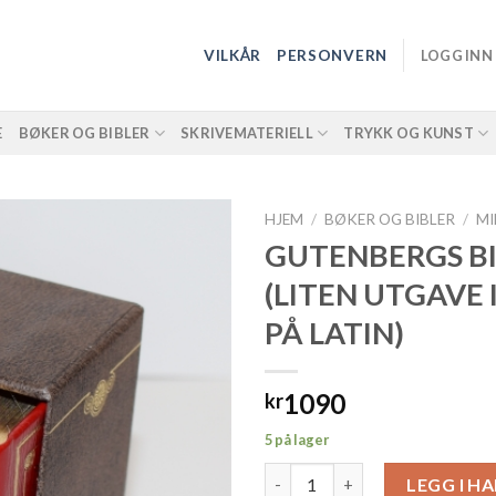
VILKÅR
PERSONVERN
LOGG INN
E
BØKER OG BIBLER
SKRIVEMATERIELL
TRYKK OG KUNST
HJEM
/
BØKER OG BIBLER
/
MI
GUTENBERGS B
(LITEN UTGAVE I
PÅ LATIN)
1090
kr
5 på lager
GUTENBERGS BIBEL (LITEN UTGA
LEGG I H