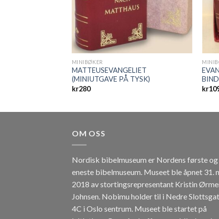
MINIBØKER
MINI
ELIET
MATTEUSEVANGELIET
EVAN
 TYSK)
(MINIUTGAVE PÅ TYSK)
BIND
kr
280
kr
10
OM OSS
Nordisk bibelmuseum er Nordens første og
eneste bibelmuseum. Museet ble åpnet 31. 
2018 av stortingsrepresentant Kristin Ørme
Johnsen. Nobimu holder til i Nedre Slottsga
4C i Oslo sentrum. Museet ble startet på