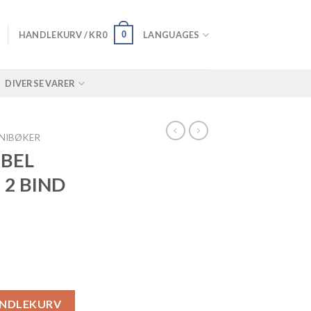
0
HANDLEKURV /
KR
0
LANGUAGES
DIVERSE VARER
NIBØKER
IBEL
 2 BIND
VE I 2 BIND PÅ LATIN) antall
ANDLEKURV