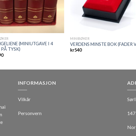
BØKER
MINIBØKER
GELIENE (MINIUTGAVE I 4
VERDENS MINSTE BOK (FADER 
 PÅ TYSK)
kr
540
90
INFORMASJON
AD
Vilkår
Sørl
mai
Personvern
147
n
te
Nor