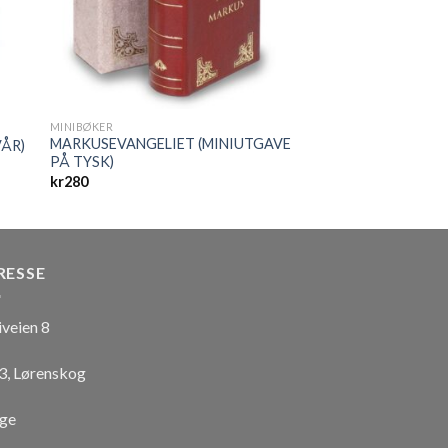
MINIBØKER
MARKUSEVANGELIET (MINIUTGAVE
VÅR)
PÅ TYSK)
kr
280
RESSE
iveien 8
3, Lørenskog
ge