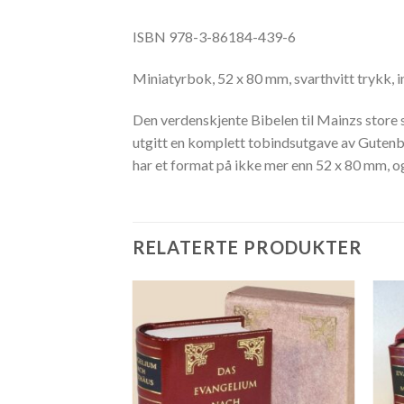
ISBN 978-3-86184-439-6
Miniatyrbok, 52 x 80 mm, svarthvitt trykk, 
Den verdenskjente Bibelen til Mainzs store s
utgitt en komplett tobindsutgave av Gutenb
har et format på ikke mer enn 52 x 80 mm, og 
RELATERTE PRODUKTER
OLGT