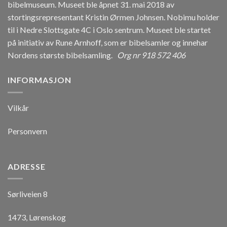
bibelmuseum. Museet ble åpnet 31. mai 2018 av
stortingsrepresentant Kristin Ørmen Johnsen. Nobimu holder
til i Nedre Slottsgate 4C i Oslo sentrum. Museet ble startet
på initiativ av Rune Arnhoff, som er bibelsamler og innehar
Nordens største bibelsamling.
Org nr 918 572 406
INFORMASJON
Vilkår
Personvern
ADRESSE
Sørliveien 8
1473, Lørenskog