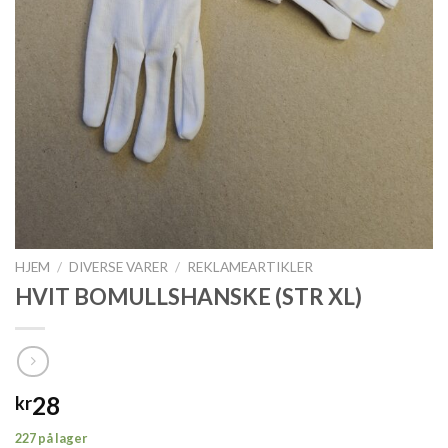
HJEM
/
DIVERSE VARER
/
REKLAMEARTIKLER
HVIT BOMULLSHANSKE (STR XL)
28
kr
227 på lager