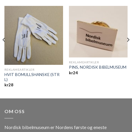
REKLAMEARTIKLER
PINS, NORDISK BIBELMUSEUM
REKLAMEARTIKLER
kr
24
HVIT BOMULLSHANSKE (STR
L)
kr
28
OM OSS
Nordisk bibelmuseum er Nordens første og eneste