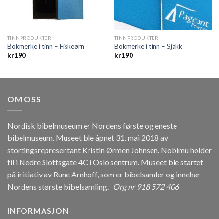
TINNPRODUKTER
TINNPRODUKTER
Bokmerke i tinn – Fiskeørn
Bokmerke i tinn – Sjakk
kr
190
kr
190
OM OSS
Nordisk bibelmuseum er Nordens første og eneste
bibelmuseum. Museet ble åpnet 31. mai 2018 av
stortingsrepresentant Kristin Ørmen Johnsen. Nobimu holder
til i Nedre Slottsgate 4C i Oslo sentrum. Museet ble startet
på initiativ av Rune Arnhoff, som er bibelsamler og innehar
Nordens største bibelsamling.
Org nr 918 572 406
INFORMASJON