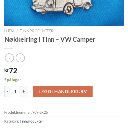
HJEM
/
TINNPRODUKTER
Nøkkelring i Tinn – VW Camper
72
kr
5 på lager
Nøkkelring i Tinn - VW Camper antall
LEGG I HANDLEKURV
Produktnummer:
909-SK26
Kategori:
Tinnprodukter