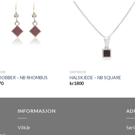
KER
SMYKKER
DOBBER – NB RHOMBUS
HALSKJEDE – NB SQUARE
70
kr
1800
INFORMASJON
AD
Vilkår
Sørl
mai