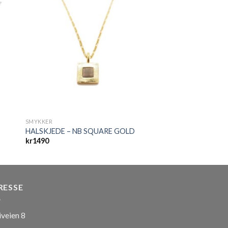
SMYKKER
HALSKJEDE – NB SQUARE GOLD
kr
1490
RESSE
iveien 8