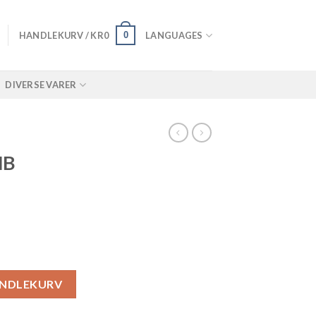
0
HANDLEKURV /
KR
0
LANGUAGES
DIVERSE VARER
NB
ll
ANDLEKURV