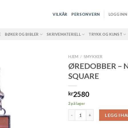
VILKÅR
PERSONVERN
LOGG INN
E
BØKER OG BIBLER
SKRIVEMATERIELL
TRYKK OG KUNST
HJEM
/
SMYKKER
ØREDOBBER – 
SQUARE
2580
kr
2 på lager
ØREDOBBER - NB SQUARE anta
LEGG I H