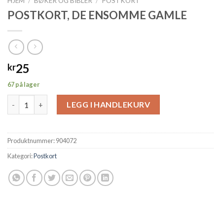
HJEM
/
BØKER OG BIBLER
/
POSTKORT
POSTKORT, DE ENSOMME GAMLE
25
kr
67 på lager
POSTKORT, DE ENSOMME GAMLE antall
LEGG I HANDLEKURV
Produktnummer:
904072
Kategori:
Postkort