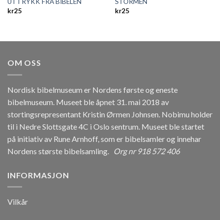
UTTRYKK FRA BIBELEN
STORMEN
kr
25
kr
25
OM OSS
Nordisk bibelmuseum er Nordens første og eneste
bibelmuseum. Museet ble åpnet 31. mai 2018 av
stortingsrepresentant Kristin Ørmen Johnsen. Nobimu holder
til i Nedre Slottsgate 4C i Oslo sentrum. Museet ble startet
på initiativ av Rune Arnhoff, som er bibelsamler og innehar
Nordens største bibelsamling.
Org nr 918 572 406
INFORMASJON
Vilkår