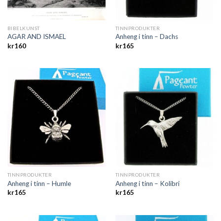
BIBELKUNST
TINNPRODUKTER
AGAR AND ISMAEL
Anheng i tinn – Dachs
kr
160
kr
165
TINNPRODUKTER
TINNPRODUKTER
Anheng i tinn – Humle
Anheng i tinn – Kolibri
kr
165
kr
165