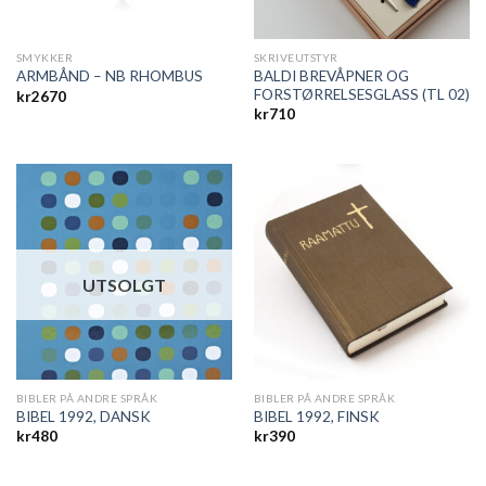
SMYKKER
SKRIVEUTSTYR
BALDI BREVÅPNER OG
ARMBÅND – NB RHOMBUS
FORSTØRRELSESGLASS (TL 02)
kr
2670
kr
710
UTSOLGT
BIBLER PÅ ANDRE SPRÅK
BIBLER PÅ ANDRE SPRÅK
BIBEL 1992, DANSK
BIBEL 1992, FINSK
kr
480
kr
390