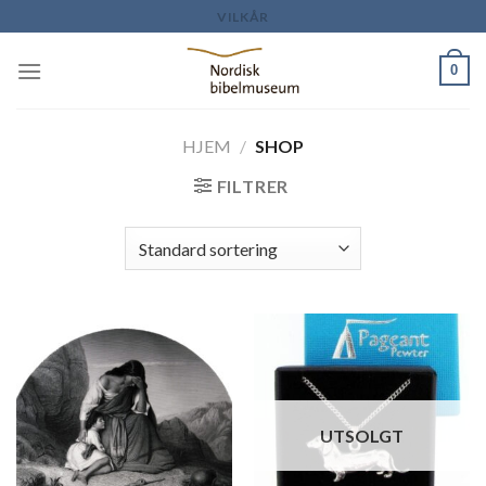
Skip
VILKÅR
to
content
0
HJEM
/
SHOP
FILTRER
UTSOLGT