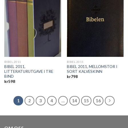
BIBEL 2011
BIBEL 2011
BIBEL 2011,
BIBEL 2011, MELLOMSTOR I
LITTERATURUTGAVE I TRE
SORT KALVESKINN
BIND
kr
798
kr
598
1
2
3
4
…
14
15
16
OM OSS