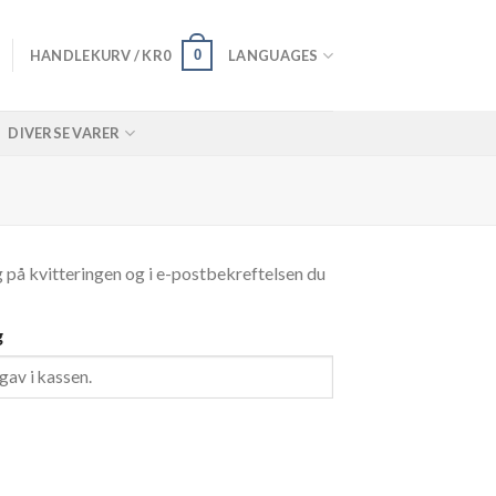
0
HANDLEKURV /
KR
0
LANGUAGES
DIVERSE VARER
eg på kvitteringen og i e-postbekreftelsen du
g