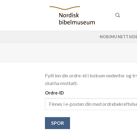
Skip
to
content
NOBIMU NETTSID
Fylll inn din ordre-id i boksen nedenfor og t
skal ha mottatt.
Ordre-ID
SPOR