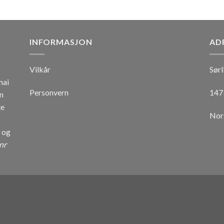
INFORMASJON
AD
Vilkår
Sørl
mai
Personvern
147
n
te
Nor
r og
nr