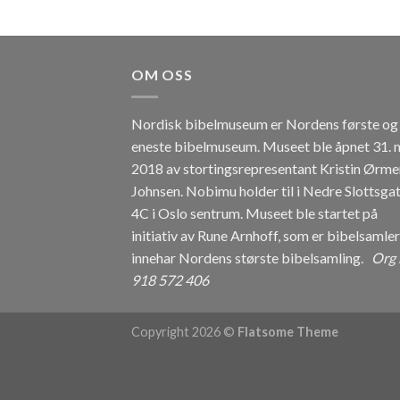
OM OSS
Nordisk bibelmuseum er Nordens første og
eneste bibelmuseum. Museet ble åpnet 31. 
2018 av stortingsrepresentant Kristin Ørme
Johnsen. Nobimu holder til i Nedre Slottsga
4C i Oslo sentrum. Museet ble startet på
initiativ av Rune Arnhoff, som er bibelsamle
innehar Nordens største bibelsamling.
Org 
918 572 406
Copyright 2026 ©
Flatsome Theme