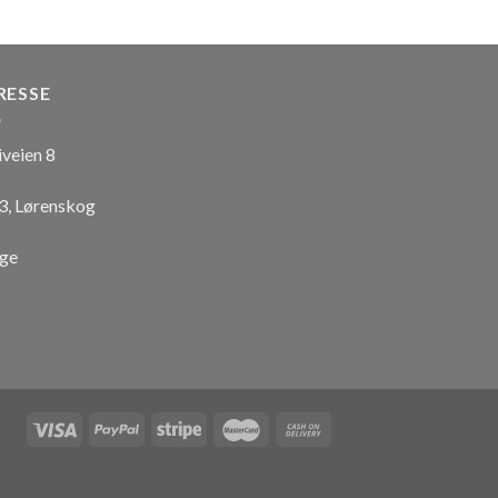
RESSE
iveien 8
3, Lørenskog
ge