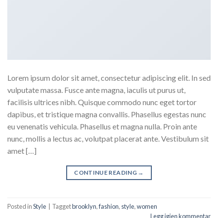
Lorem ipsum dolor sit amet, consectetur adipiscing elit. In sed
vulputate massa. Fusce ante magna, iaculis ut purus ut,
facilisis ultrices nibh. Quisque commodo nunc eget tortor
dapibus, et tristique magna convallis. Phasellus egestas nunc
eu venenatis vehicula. Phasellus et magna nulla. Proin ante
nunc, mollis a lectus ac, volutpat placerat ante. Vestibulum sit
amet […]
CONTINUE READING
→
Posted in
Style
|
Tagget
brooklyn
,
fashion
,
style
,
women
Legg igjen kommentar