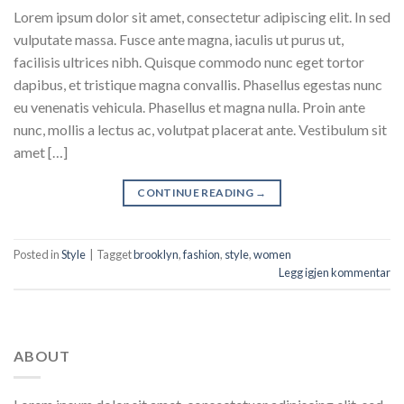
Lorem ipsum dolor sit amet, consectetur adipiscing elit. In sed
vulputate massa. Fusce ante magna, iaculis ut purus ut,
facilisis ultrices nibh. Quisque commodo nunc eget tortor
dapibus, et tristique magna convallis. Phasellus egestas nunc
eu venenatis vehicula. Phasellus et magna nulla. Proin ante
nunc, mollis a lectus ac, volutpat placerat ante. Vestibulum sit
amet […]
CONTINUE READING
→
Posted in
Style
|
Tagget
brooklyn
,
fashion
,
style
,
women
Legg igjen kommentar
ABOUT