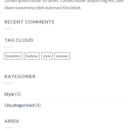
Lorem ipsum dolor sit amet, consectetuer adipiscing elit, sed
diam nonummy nibh euismod tincidunt.
RECENT COMMENTS
TAG CLOUD
brooklyn
fashion
style
women
KATEGORIER
Style
(5)
Uncategorized
(4)
ARKIV