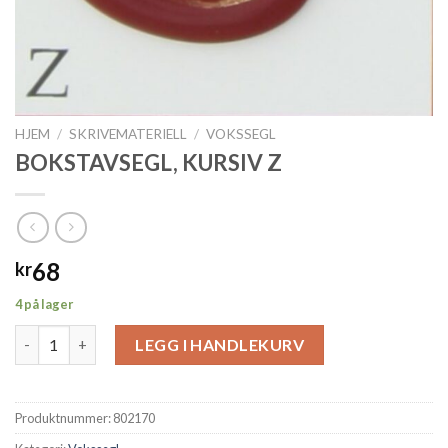
HJEM
/
SKRIVEMATERIELL
/
VOKSSEGL
BOKSTAVSEGL, KURSIV Z
68
kr
4 på lager
BOKSTAVSEGL, KURSIV Z antall
LEGG I HANDLEKURV
Produktnummer:
802170