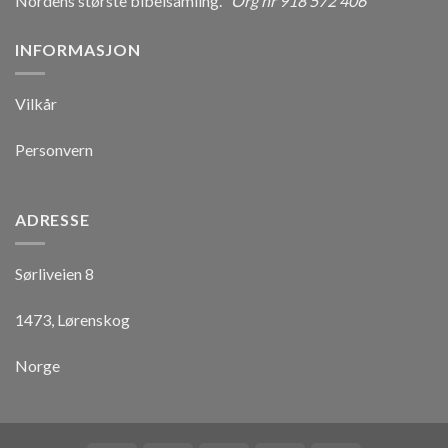
Nordens største bibelsamling.
Org nr 918 572 406
INFORMASJON
Vilkår
Personvern
ADRESSE
Sørliveien 8
1473, Lørenskog
Norge