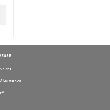
RESSE
iveien 8
3, Lørenskog
ge