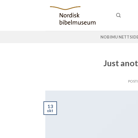
Skip
to
content
NOBIMU NETTSID
Just anot
POST
13
okt