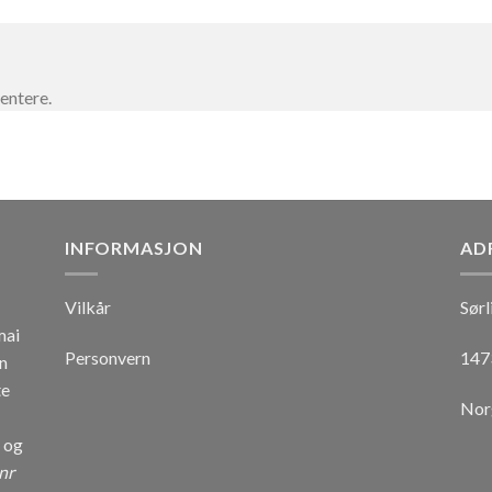
entere.
INFORMASJON
AD
Vilkår
Sørl
mai
Personvern
147
n
te
Nor
r og
nr